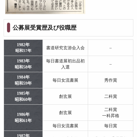
公募展受賞歴及び役職歴
1982年
書道研究玄游会入会
–
昭和57年
1983年
毎日書道展初出品初
–
昭和58年
入選
1984年
毎日女流書展
秀作賞
昭和59年
1985年
創玄展
二科賞
昭和60年
二科賞
創玄展
1986年
一科昇格
昭和61年
毎日女流書展
毎日賞
1987年