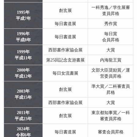
一科秀逸／学生展審
創玄展
1995年
査員昇格
平成7年
毎日書道展
秀作賞
1996年
毎日賞
毎日書道展
平成8年
会員昇格
西部書作家協会展
大賞
1999年
平成11年
第25回記念玄游書展
内海龍王賞
2000年
文部大臣奨励賞／運
毎日女流書展
平成12年
営委員昇格
準大賞／二科審査員
創玄展
2003年
昇格
平成15年
西部書作家協会展
大賞
2011年
東京都知事賞／一科
創玄展
平成23年
審査員昇格
2024年
毎日書道展
審査会員昇格
令和6年