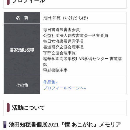
プロフィール
名 前
池田 知穂（いけだ ちほ）
毎日書道展審査会員
公益社団法人創玄書道会一科審査員
毎日女流書展運営委員
書道研究玄游会理事長
書家活動役職
宇部玄游会理事長
精華学園高等学校LAN学習センター 書道講
師
飛䴏書院主宰
作品集»
その他
プロフィールページへ»
活動について
池田知穂書個展2021『憧 あこがれ』メモリア