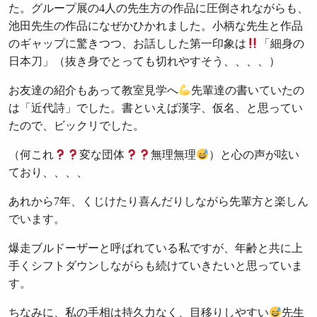
た。グループ展の4人の先生方の作品に圧倒されながらも、
池田先生の作品になぜかひかれました。小柄な先生と作品
のギャップに驚きつつ、お話しした第一印象は
「細身の
日本刀」（抜き身でとっても切れやすそう、、、、）
お友達の紹介もあって教室見学へ
先輩達の書いていたの
は「近代詩」でした。書といえば漢字、仮名、と思ってい
たので、ビックリでした。
（何これ
変な団体
無理無理
）と心の声が呟い
ており、、、、
あれから7年、くじけたり喜んだりしながら先輩方と楽しん
でいます。
爆走ブルドーザーと呼ばれている私ですが、年齢と共に上
手くシフトダウンしながらも続けていきたいと思っていま
す。
ちなみに、私の手相は持久力なく、目移りしやすい
先生