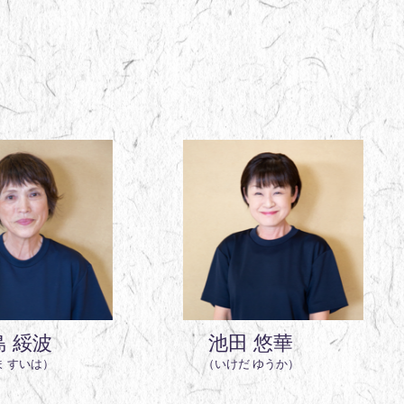
池田 悠華
田邉 
（いけだ ゆうか）
（たなべ 