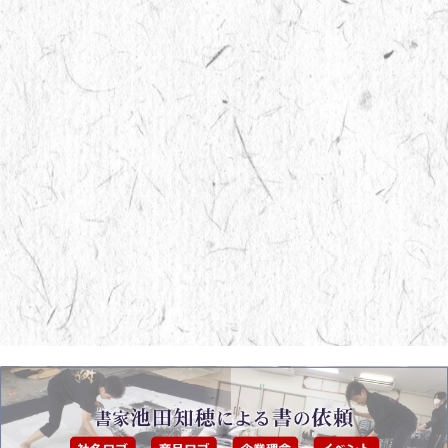
小畑領自治会館
宇部中央
（山口県宇部市黒石北）
スコート
（山口県宇部