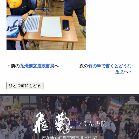
« 前の
九州創玄選抜書展
へ
次の
竹の筆で書くとどうな
る？
へ »
所在地 山口県宇部市川上33-37