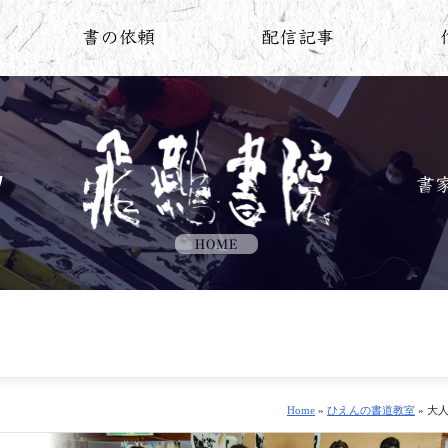
Home
»
ひえんの書道教室
» 大