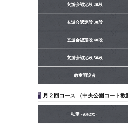
玄游会認定段 20段
玄游会認定段 30段
玄游会認定段 40段
玄游会認定段 50段
教室開設者
月２回コース （中央公園コート教
毛筆
（硬筆含む）