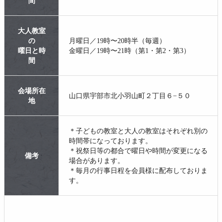
間
大人教室
の
月曜日／19時〜20時半（毎週）
曜日と時
金曜日／19時〜21時（第1・第2・第3）
間
会場所在
山口県宇部市北小羽山町２丁目６−５０
地
＊子どもの教室と大人の教室はそれぞれ別の
時間帯になっております。
＊祝祭日等の都合で曜日や時間が変更になる
備考
場合があります。
＊毎月の行事日程を会員様に配布しておりま
す。