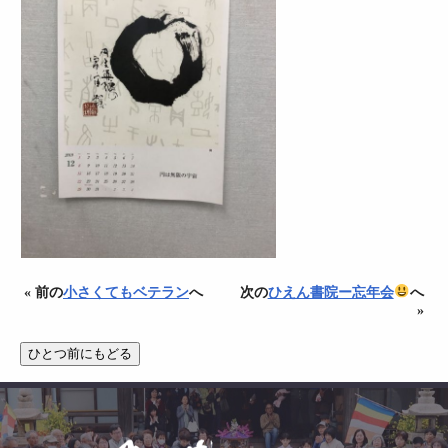
« 前の
小さくてもベテラン
へ
次の
ひえん書院ー忘年会
へ
»