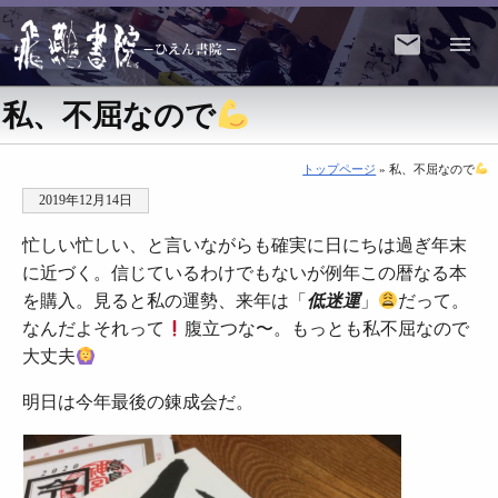
私、不屈なので
トップページ
» 私、不屈なので
2019年12月14日
忙しい忙しい、と言いながらも確実に日にちは過ぎ年末
に近づく。信じているわけでもないが例年この暦なる本
を購入。見ると私の運勢、来年は「
低迷運
」
だって。
なんだよそれって
腹立つな〜。もっとも私不屈なので
大丈夫
明日は今年最後の錬成会だ。