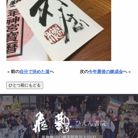
« 前の
自分で決めた道
へ
次の
今年最後の錬成会
へ »
所在地 山口県宇部市川上33-37