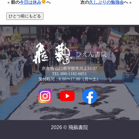
« 前の
今日は休み
へ
次の
久しぶりの勉強会
へ »
所在地 山口県宇部市川上33-37
TEL.090-1182-6851
受付時間：8:00〜17:00（月〜土）
2026 © 飛䴏書院