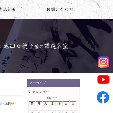
アーカイブ
カレンダー
8月 2026
ジ
» 池田
日
月
火
水
木
金
土
1