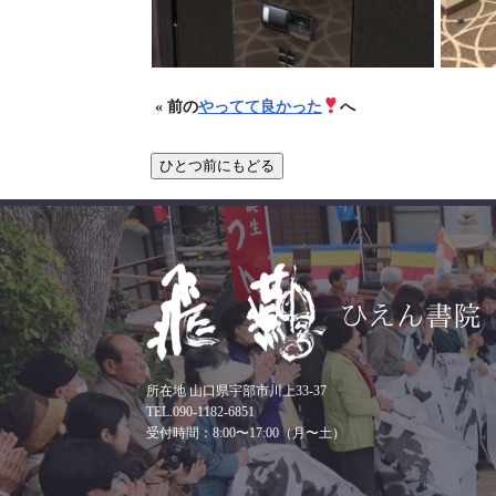
« 前の
やってて良かった
へ
所在地 山口県宇部市川上33-37
TEL.090-1182-6851
受付時間：8:00〜17:00（月〜土）