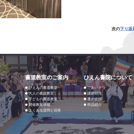
次の
下り坂
書道教室のご案内
ひえん書院について
ひえんの書道教室
ごあいさつ
大人の書道教室
講師紹介
子どもの書道教室
書の依頼
開催教室情報
作品紹介
よくある質問と回答