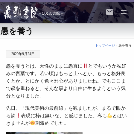
愚を養う
トップページ
» 愚を養う
2020年9月24日
愚を養うとは、天性のままに愚直に
とでもいうか私好
みの言葉です。若い頃はもっと上へとか、もっと格好良
くとか、とにかく色々邪心がありましたね。でもここま
で歳を重ねると、そんな事より自由に生きようという気
分となりました。
先日、「現代美術の最前線」を観ましたが、まるで眼か
ら鱗
表現に枠は無いな、と感じました。私も
とはい
きませんが
刺激的でした。