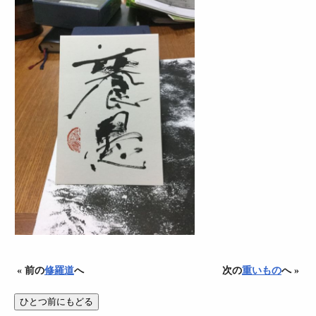
« 前の
修羅道
へ
次の
重いもの
へ »