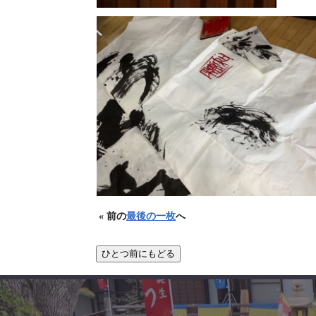
« 前の
最後の一枚
へ