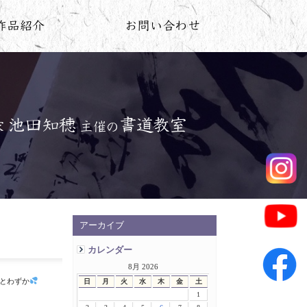
アーカイブ
カレンダー
8月 2026
あとわずか
日
月
火
水
木
金
土
1