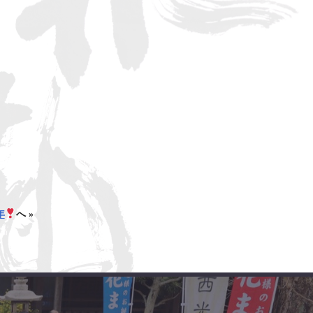
年
へ »