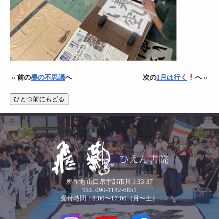
« 前の
墨の不思議
へ
次の
1月は行く
へ »
所在地 山口県宇部市川上33-37
TEL.090-1182-6851
受付時間：8:00〜17:00（月〜土）