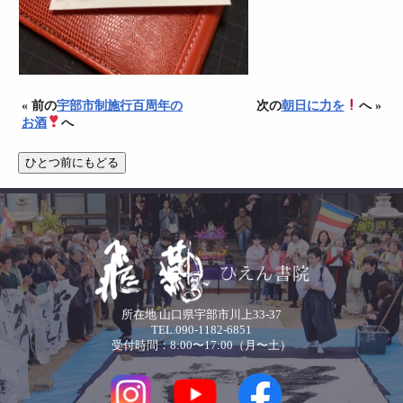
« 前の
宇部市制施行百周年の
次の
朝日に力を
へ »
お酒
へ
所在地 山口県宇部市川上33-37
TEL.090-1182-6851
受付時間：8:00〜17:00（月〜土）