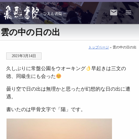
雲の中の日の出
トップページ
» 雲の中の日の出
2021年3月14日
久しぶりに常盤公園をウオーキング
早起きは三文の
徳、同級生にも会った
曇り空で日の出は無理かと思ったが幻想的な日の出に遭
遇。
書いたのは甲骨文字で「陽」です。