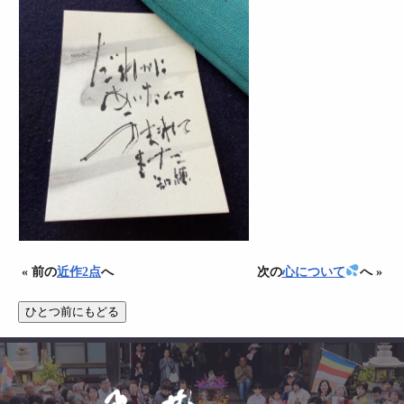
« 前の
近作2点
へ
次の
心について
へ »