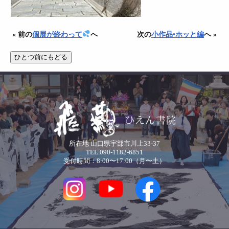
« 前の
個展が終わって
へ
次の
小作品•ホッと編
へ »
所在地 山口県宇部市川上33-37
TEL.090-1182-6851
受付時間：8:00〜17:00（月〜土）