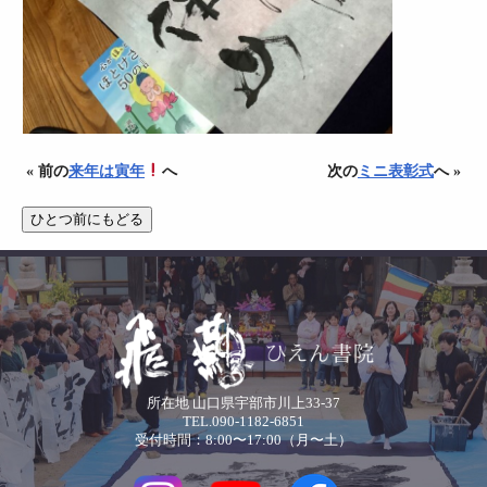
« 前の
来年は寅年
へ
次の
ミニ表彰式
へ »
所在地 山口県宇部市川上33-37
TEL.090-1182-6851
受付時間：8:00〜17:00（月〜土）