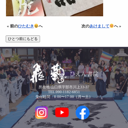
« 前の
ひたむき
へ
次の
あけまして
へ »
所在地 山口県宇部市川上33-37
TEL.090-1182-6851
受付時間：8:00〜17:00（月〜土）