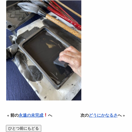
« 前の
永遠の未完成
へ
次の
どうにかなるさ
へ »