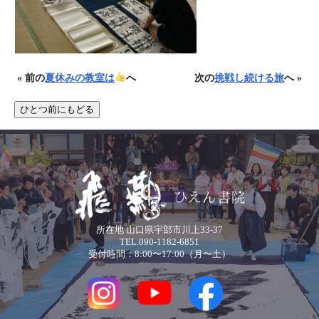
« 前の
夏休みの教室は
へ
次の
挑戦し続ける旅
へ »
所在地 山口県宇部市川上33-37
TEL.090-1182-6851
受付時間：8:00〜17:00（月〜土）