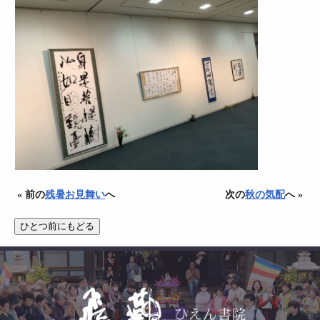
« 前の
残暑お見舞い
へ
次の
秋の気配
へ »