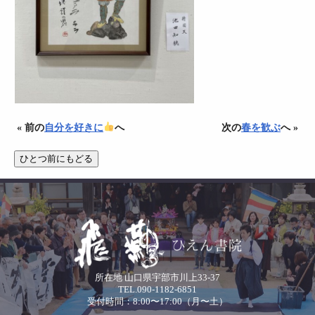
« 前の
自分を好きに
へ
次の
春を歓ぶ
へ »
所在地 山口県宇部市川上33-37
TEL.090-1182-6851
受付時間：8:00〜17:00（月〜土）