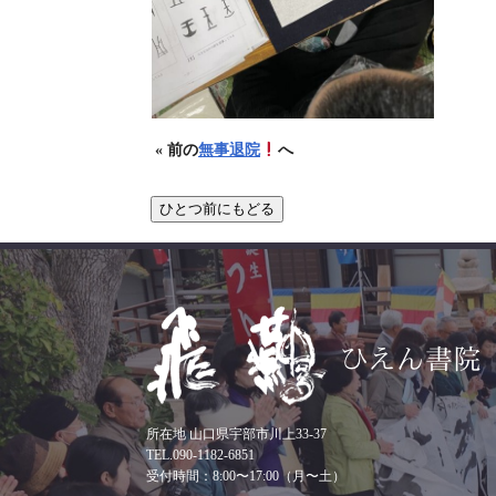
« 前の
無事退院
へ
所在地 山口県宇部市川上33-37
TEL.090-1182-6851
受付時間：8:00〜17:00（月〜土）