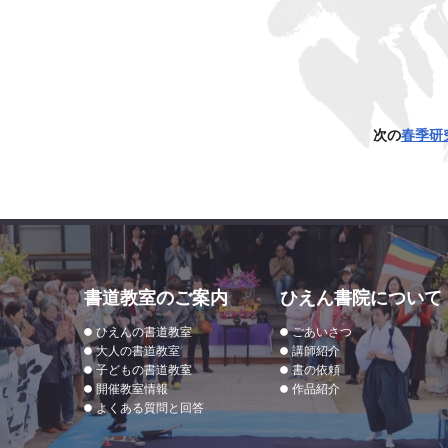
次の
春季研
書道教室のご案内
ひえん書院について
ひえんの書道教室
ごあいさつ
大人の書道教室
講師紹介
子どもの書道教室
書の依頼
開催教室情報
作品紹介
よくある質問と回答