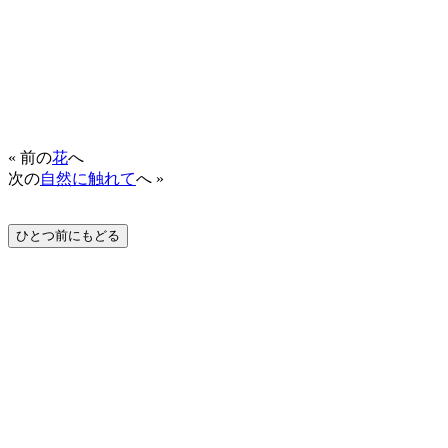
« 前の
花
へ
次の
自然に触れて
へ »