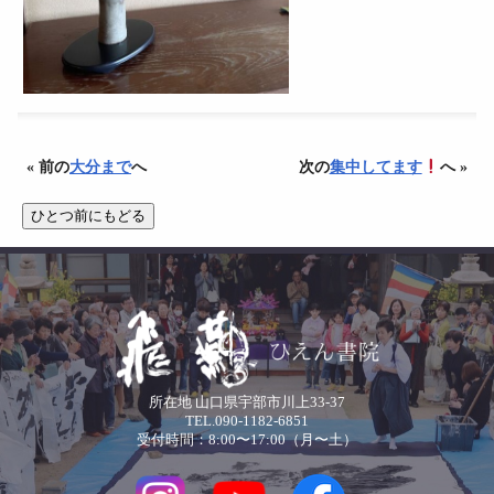
« 前の
大分まで
へ
次の
集中してます
へ »
所在地 山口県宇部市川上33-37
TEL.090-1182-6851
受付時間：8:00〜17:00（月〜土）