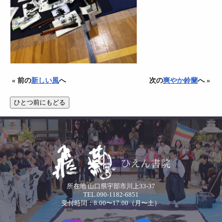
« 前の
新しい風
へ
次の
爽やか鈴蘭
へ »
所在地 山口県宇部市川上33-37
TEL.090-1182-6851
受付時間：8:00〜17:00（月〜土）