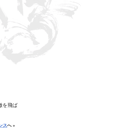
檄を飛ば
ンス
へ »