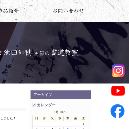
アーカイブ
カレンダー
8月 2026
トしました！
日
月
火
水
木
金
土
1