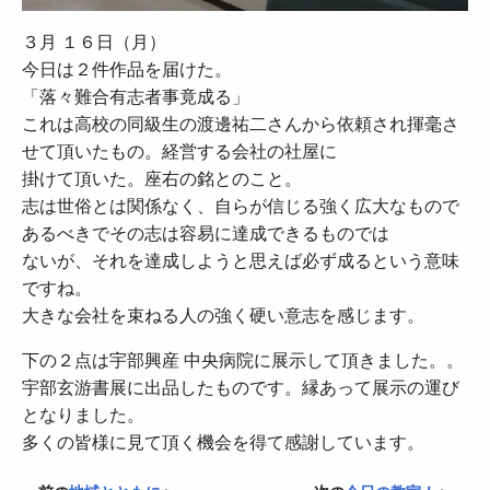
３月 １６日（月）
今日は２件作品を届けた。
「落々難合有志者事竟成る」
これは高校の同級生の渡邊祐二さんから依頼され揮毫さ
せて頂いたもの。経営する会社の社屋に
掛けて頂いた。座右の銘とのこと。
志は世俗とは関係なく、自らが信じる強く広大なもので
あるべきでその志は容易に達成できるものでは
ないが、それを達成しようと思えば必ず成るという意味
ですね。
大きな会社を束ねる人の強く硬い意志を感じます。
下の２点は宇部興産 中央病院に展示して頂きました。。
宇部玄游書展に出品したものです。縁あって展示の運び
となりました。
多くの皆様に見て頂く機会を得て感謝しています。