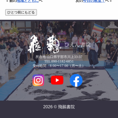
« 前の
地域とともに
へ
次の
今日の教室！
へ »
所在地 山口県宇部市川上33-37
TEL.090-1182-6851
受付時間：8:00〜17:00（月〜土）
2026 © 飛䴏書院