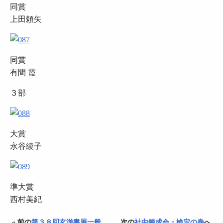
同賞
上田頼矢
同賞
有間 霞
３部
大賞
永谷綾子
準大賞
西村美紀
« 前の
第３８回玄游書展一般
次の
社中錬成会・検定の巻
へ