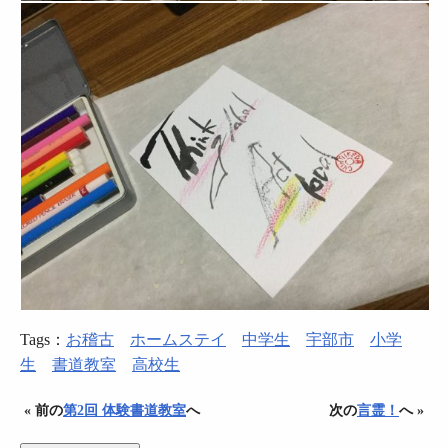
Tags：
お稽古
ホームステイ
中学生
宇部市
小学
生
書道教室
高校生
« 前の
第2回 体験書道教室
へ
次の
言霊！
へ »