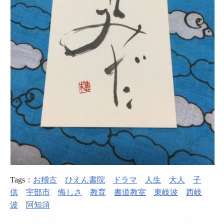
Tags：
お稽古
ひえん書院
ドラマ
人生
大人
子
供
宇部市
悔しさ
教育
書道教室
東岐波
西岐
波
阿知須