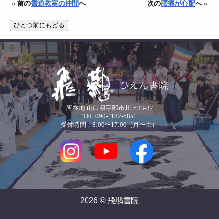
« 前の
書道教室の仲間
へ
次の
腰痛が心配
へ »
所在地 山口県宇部市川上33-37
TEL.090-1182-6851
受付時間：8:00〜17:00（月〜土）
2026 © 飛䴏書院