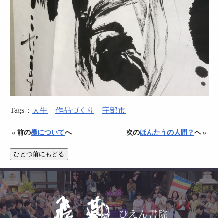
Tags：
人生
作品づくり
宇部市
« 前の
墨について
へ
次の
ほんたうの人間？
へ »