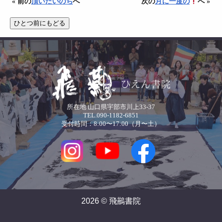
« 前の
頂いたいのち
へ
次の
月に一度の
へ »
所在地 山口県宇部市川上33-37
TEL.090-1182-6851
受付時間：8:00〜17:00（月〜土）
2026 © 飛䴏書院