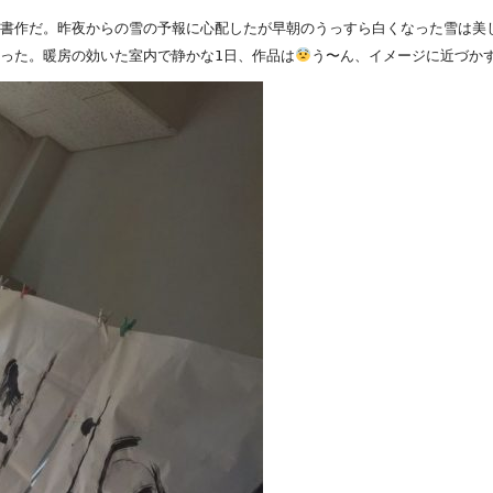
書作だ。昨夜からの雪の予報に心配したが早朝のうっすら白くなった雪は美
った。暖房の効いた室内で静かな1日、作品は
う〜ん、イメージに近づか