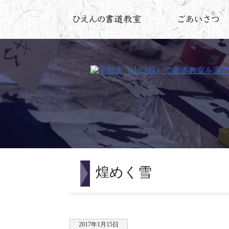
煌めく雪
2017年1月15日