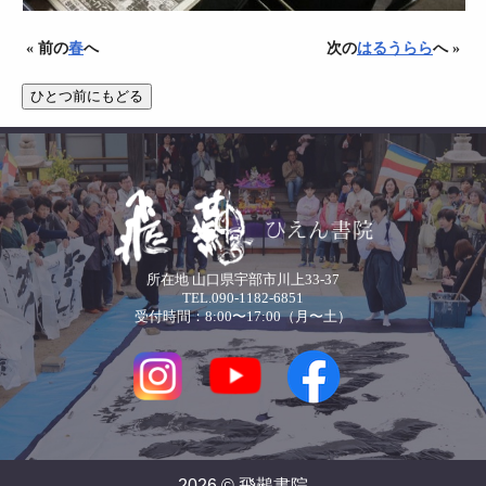
« 前の
春
へ
次の
はるうらら
へ »
所在地 山口県宇部市川上33-37
TEL.090-1182-6851
受付時間：8:00〜17:00（月〜土）
2026 © 飛䴏書院