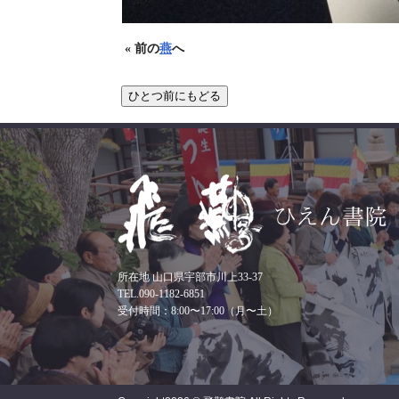
« 前の
燕
へ
所在地 山口県宇部市川上33-37
TEL.090-1182-6851
受付時間：8:00〜17:00（月〜土）