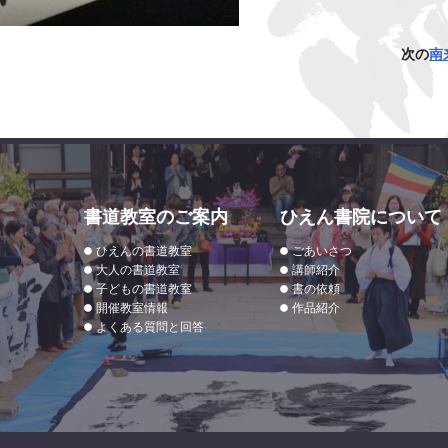
次の
南
書道教室のご案内
ひえん書院について
ひえんの書道教室
ごあいさつ
大人の書道教室
講師紹介
子どもの書道教室
書の依頼
開催教室情報
作品紹介
よくある質問と回答