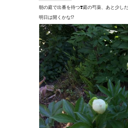
朝の庭で出番を待つ❣️庭の芍薬、あと少し
明日は開くかな⁉️