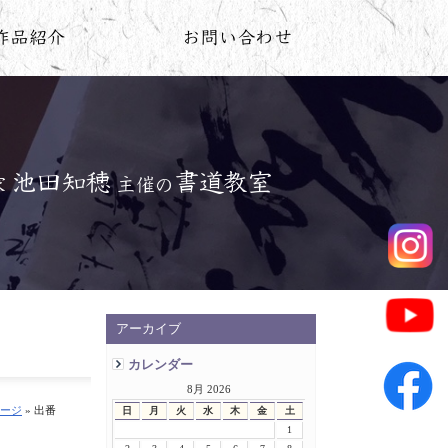
アーカイブ
カレンダー
8月 2026
ージ
» 出番
日
月
火
水
木
金
土
1