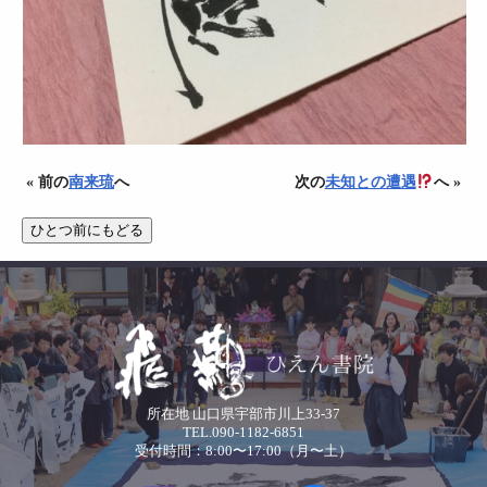
« 前の
南来琉
へ
次の
未知との遭遇
へ »
所在地 山口県宇部市川上33-37
TEL.090-1182-6851
受付時間：8:00〜17:00（月〜土）