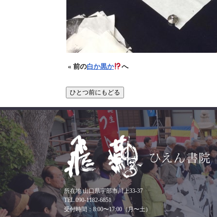
« 前の
白か黒か
へ
所在地 山口県宇部市川上33-37
TEL.090-1182-6851
受付時間：8:00〜17:00（月〜土）