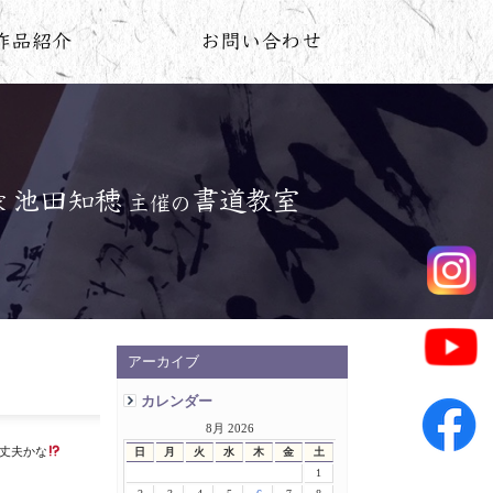
アーカイブ
カレンダー
8月 2026
大丈夫かな
日
月
火
水
木
金
土
1