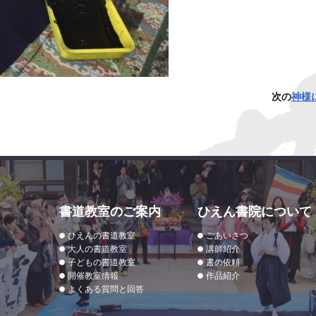
次の
神様
書道教室のご案内
ひえん書院について
ひえんの書道教室
ごあいさつ
大人の書道教室
講師紹介
子どもの書道教室
書の依頼
開催教室情報
作品紹介
よくある質問と回答