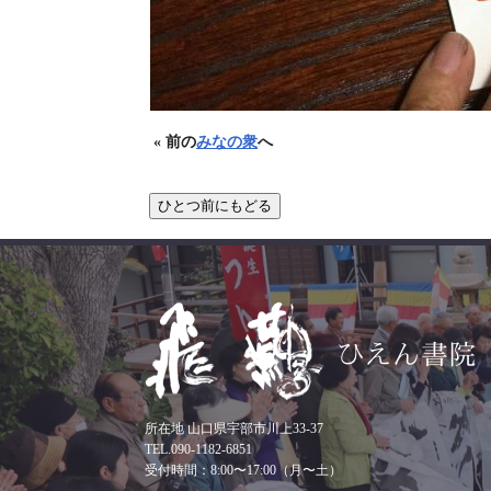
« 前の
みなの衆
へ
所在地 山口県宇部市川上33-37
TEL.090-1182-6851
受付時間：8:00〜17:00（月〜土）