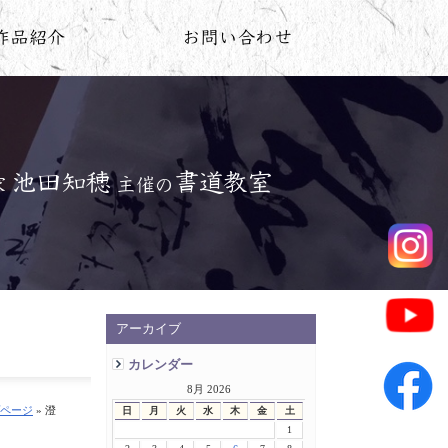
アーカイブ
カレンダー
8月 2026
ページ
» 澄
日
月
火
水
木
金
土
1