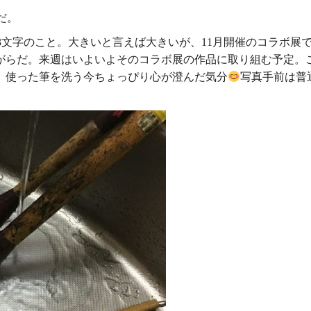
だ。
〜3文字のこと。大きいと言えば大きいが、11月開催のコラボ展
がらだ。来週はいよいよそのコラボ展の作品に取り組む予定。
。使った筆を洗う今ちょっぴり心が澄んだ気分
写真手前は普