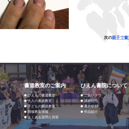
次の
親子で書道
書道教室のご案内
ひえん書院について
ひえんの書道教室
ごあいさつ
大人の書道教室
講師紹介
子どもの書道教室
書の依頼
開催教室情報
作品紹介
よくある質問と回答