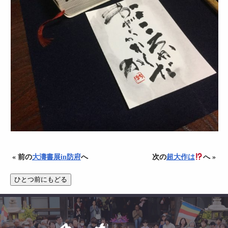
« 前の
大濤書展in防府
へ
次の
超大作は
へ »