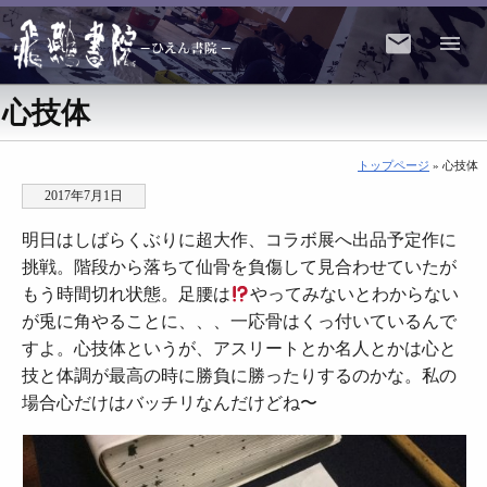
心技体
トップページ
» 心技体
2017年7月1日
明日はしばらくぶりに超大作、コラボ展へ出品予定作に
挑戦。階段から落ちて仙骨を負傷して見合わせていたが
もう時間切れ状態。足腰は
やってみないとわからない
が兎に角やることに、、、一応骨はくっ付いているんで
すよ。心技体というが、アスリートとか名人とかは心と
技と体調が最高の時に勝負に勝ったりするのかな。私の
場合心だけはバッチリなんだけどね〜