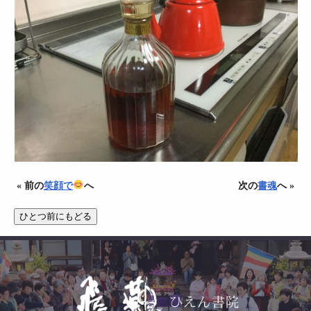
« 前の
笑顔で
へ
次の
書魂
へ »