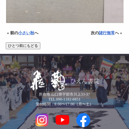
« 前の
小さい秋
へ
次の
諸行無常
へ »
所在地 山口県宇部市川上33-37
TEL.090-1182-6851
受付時間：8:00〜17:00（月〜土）