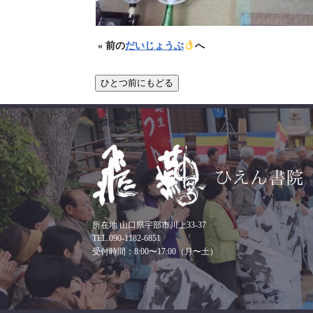
« 前の
だいじょうぶ
へ
所在地 山口県宇部市川上33-37
TEL.090-1182-6851
受付時間：8:00〜17:00（月〜土）