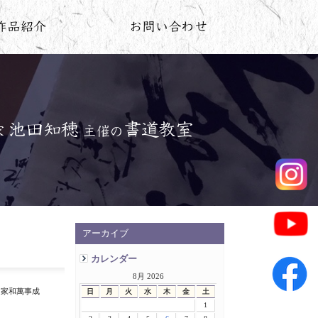
アーカイブ
カレンダー
8月 2026
 家和萬事成
日
月
火
水
木
金
土
1