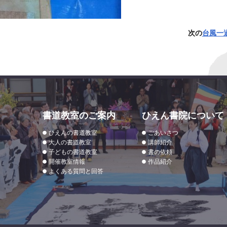
次の
台風一
書道教室のご案内
ひえん書院について
ひえんの書道教室
ごあいさつ
大人の書道教室
講師紹介
子どもの書道教室
書の依頼
開催教室情報
作品紹介
よくある質問と回答