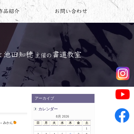
アーカイブ
カレンダー
8月 2026
» みかん
日
月
火
水
木
金
土
1