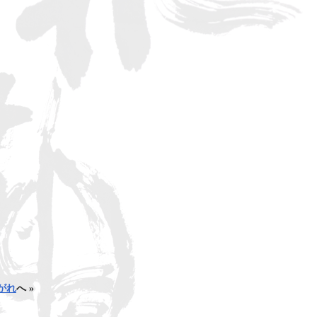
がれ
へ »