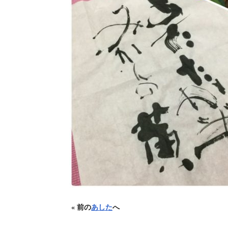
« 前の
あした
へ