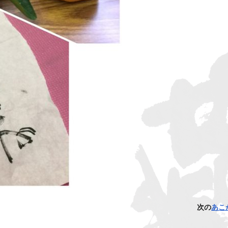
次の
あこ