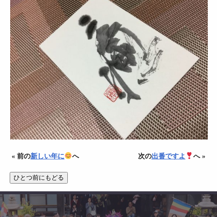
« 前の
新しい年に
へ
次の
出番ですよ
へ »