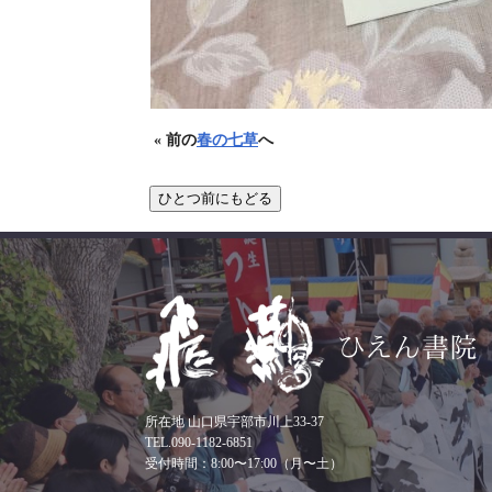
« 前の
春の七草
へ
所在地 山口県宇部市川上33-37
TEL.090-1182-6851
受付時間：8:00〜17:00（月〜土）