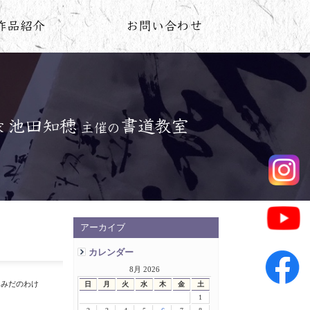
アーカイブ
カレンダー
8月 2026
なみだのわけ
日
月
火
水
木
金
土
1