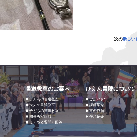
次の
新しい
書道教室のご案内
ひえん書院について
ひえんの書道教室
ごあいさつ
大人の書道教室
講師紹介
子どもの書道教室
書の依頼
開催教室情報
作品紹介
よくある質問と回答