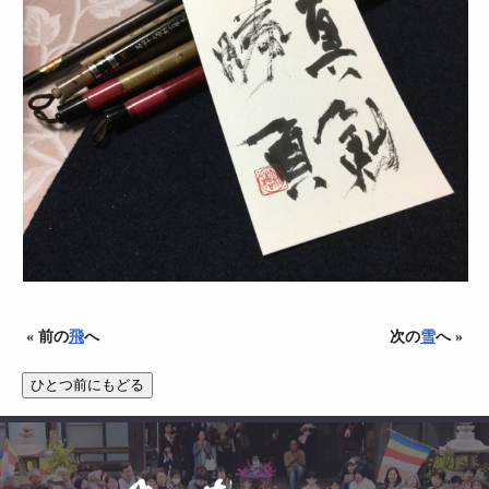
« 前の
飛
へ
次の
雪
へ »