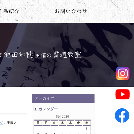
アーカイブ
カレンダー
8月 2026
ジ
» 王羲之
日
月
火
水
木
金
土
1