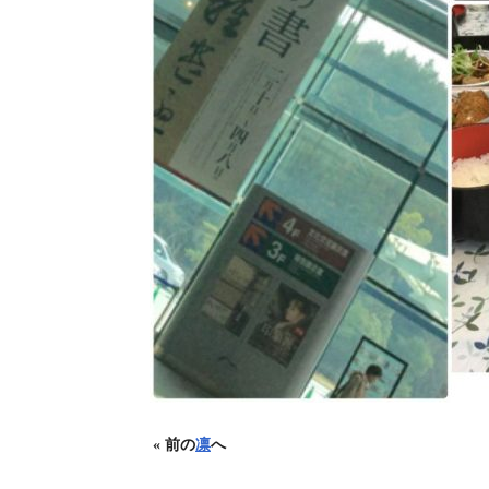
« 前の
凛
へ