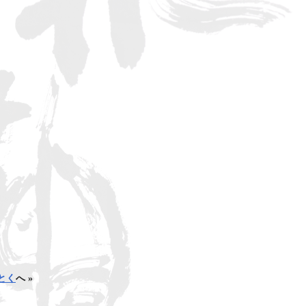
とく
へ »