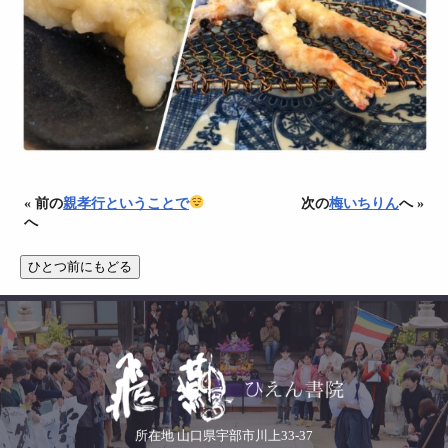
« 前の
親孝行ということで
次の
梅いちりん
へ »
へ
所在地 山口県宇部市川上33-37