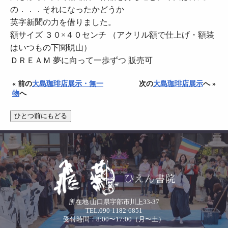
の．．．それになったかどうか
英字新聞の力を借りました。
額サイズ ３０×４０センチ （アクリル額で仕上げ・額装
はいつもの下関硯山）
ＤＲＥＡＭ 夢に向って一歩ずつ 販売可
« 前の
大島珈琲店展示・無一
次の
大島珈琲店展示
へ »
物
へ
所在地 山口県宇部市川上33-37
TEL.090-1182-6851
受付時間：8:00〜17:00（月〜土）